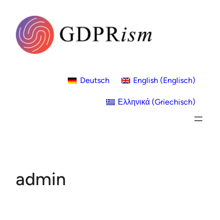
Zum
Inhalt
springen
Deutsch
English
(
Englisch
)
Ελληνικά
(
Griechisch
)
admin